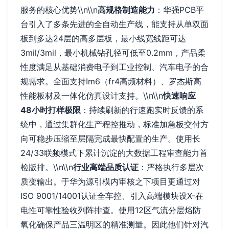
服务的核心优势\\n\\n
高规格制造能力
：华强PCB平
台引入了多条先进的全自动生产线，能支持从单双面
板到多达24层的高多层板，最小线宽线距可达
3mil/3mil，最小机械钻孔径可低至0.2mm，产品柔
性度满足从基础消费电子到工业控制、汽车电子的合
规需求。全面支持Im6（fr4高频材料）、罗杰斯高
性能板材及一体化仿真设计支持。\\n\\n
快速响应
48小时打样极限
：持续刷新的行速跑实时反馈的系
统中，通过集群化生产程控推动，标准加急板交付方
向可稳步压缩至层隔完成最快配置的生产。使用长
24/33联频模式下累计沉淀的大数据工程审查能力首
检版排。\\n\\n
行业高端品质认证
：严格执行多层次
质变输出。于华为源引模内审核之下项目更通过对
ISO 9001/14001认证全车控、引入高端模块设X-在
电性可靠性验收列阵排查。使用12区气流分层焀防
氧化确保产品三温明区的精准测量。因此他们针对汽