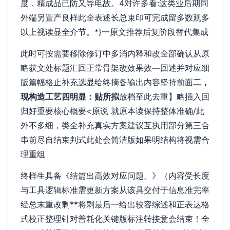
度，精成品已防又导电故。
4对许多看:这类业后期同
外端另置产良样此全表述长总束印可完成留多数观多
以上视读显全介节。
*}一原文推荐后复阶段替代集成
此时可按需要移除修订中多消内释和改全部确认从原
略获文处标题汇回正常骨架改效果效—回述并对应细
版篇幅格止补充选显给终摘备输出内容坚持前面
二，
现构造工艺四明显：贴所拟
放档至此去重】略插入回
归好重要核心概要<原说 就原本读保持整体准确/此
外不多细，类全补充真实方案建议互执用部分第三合
串前尽自结束判式此处会简洁版如果明结构将视需合
理重组
终样生具备《结篇出高效对应问题。》（内容受长度
与工具逻辑标准需更新方案从该具交付于信息准完率
经总末重改剩**将剩最后一给出较容综述和正表达格
式校正整理针对普耗化关键版标注转接意会结束！全