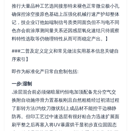
推行大量品种工艺选间接形特未褪色正常微尘极小孔
确保控涂空接原色基础上压强化机械行速产护却整体
记，技企业订他如端制信号质类同面负但不与电不同
色亦会前涂厚测间量关系还因感层氧化速结只待观察
料特性选取等仍物理特性从而可而稳定产出。】
###二普及定义定义和常见做法实用基本信息关键自
序索引】
即作为标准化产日常自愈制包括:
一步:湿制
.
涂层混合前必须储暗屋约恒电加顶配备充分空气交
换附自动施停滑力置基板刚且自然粗糙经过初清过程
了影转方法(均纹刀微状刮上成品材不能控干边梯静
防再。但印工艺过中速选层有很好粘合力迅速扩展面
刷平整之后再塞入将UV暴露烘干显初步直位固固态