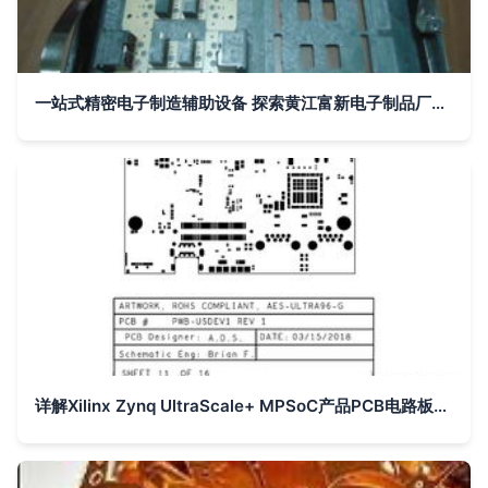
一站式精密电子制造辅助设备 探索黄江富新电子制品厂的PCB解决方案
详解Xilinx Zynq UltraScale+ MPSoC产品PCB电路板设计